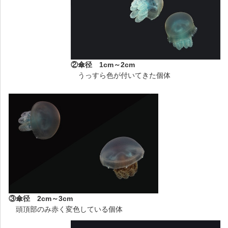
②傘径 1cm～2cm
うっすら色が付いてきた個体
③傘径 2cm～3cm
頭頂部のみ赤く変色している個体