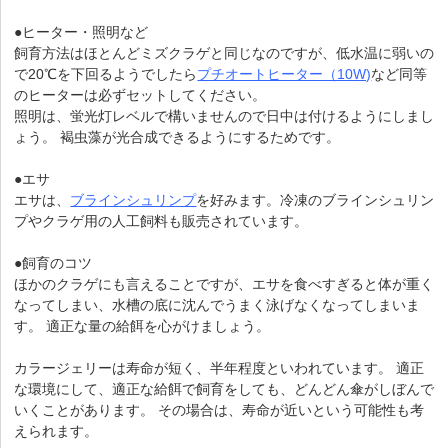
●ヒーター・照明など
飼育方法はほとんどミズクラゲと同じなのですが、低水温に弱いの
で20℃を下回るようでしたら
プチオートヒーター（10W)
など同等
のヒーターは必ずセットしてください。
照明は、蛍光灯レベルで構いませんので日中は付けるようにしまし
ょう。 褐虫藻が光合成できるようにするためです。
●エサ
エサは、
ブラインシュリンプ
を好みます。冷凍のブラインシュリン
プやクラゲ用の人工飼料も販売されています。
●飼育のコツ
ほかのクラゲにも言えることですが、エサを食べすぎると体が重く
なってしまい、水槽の底に沈んでうまく泳げなくなってしまいま
す。 適正な量の給餌を心がけましょう。
カラージェリーは寿命が短く、半年程度といわれています。 適正
な環境にして、適正な給餌で飼育をしても、どんどん傘がしぼんで
いくことがあります。 その場合は、寿命が近いという可能性も考
えられます。