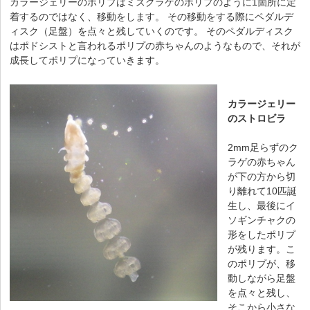
カラージェリーのポリプ
はミズクラゲのポリプのように1箇所に定
着するのではなく、移動をします。 その移動をする際にペダルデ
ィスク（足盤）を点々と残していくのです。 そのペダルディスク
はポドシストと言われるポリプの赤ちゃんのようなもので、それが
成長してポリプになっていきます。
カラージェリー
のストロビラ
2mm足らずのク
ラゲの赤ちゃん
が下の方から切
り離れて10匹誕
生し、最後にイ
ソギンチャクの
形をしたポリプ
が残ります。こ
のポリプが、移
動しながら足盤
を点々と残し、
そこから小さな