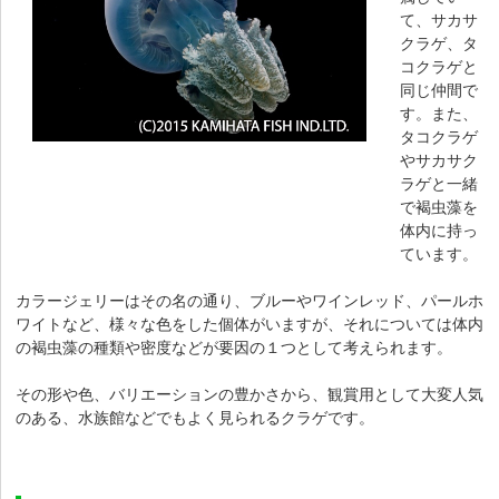
て、サカサ
クラゲ、タ
コクラゲと
同じ仲間で
す。
また、
タコクラゲ
やサカサク
ラゲと一緒
で褐虫藻を
体内に持っ
ています。
カラージェリーはその名の通り、ブルーやワインレッド、パールホ
ワイトなど、様々な色をした個体がいますが、それについては体内
の褐虫藻の種類や密度などが要因の１つとして考えられます。
その形や色、バリエーションの豊かさから、観賞用として大変人気
のある、水族館などでもよく見られるクラゲです。