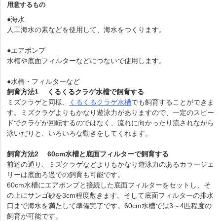
用意するもの
●海水
人工海水の素などを使用して、海水をつくります。
●エアポンプ
水槽や底面フィルターなどにつないで使用します。
●水槽・フィルターなど
飼育方法1
くるくるクラゲ水槽で飼育する
ミズクラゲと同様、
くるくるクラゲ水槽
でも飼育することができま
す。ミズクラゲよりもかなり遊泳力がありますので、一定のスピー
ドでクラゲが回転するのではなく、流れに向かったり流されながら
泳いだりと、いろいろな動きをしてくれます。
飼育方法2
60cm水槽と底面フィルターで飼育する
前述の通り、ミズクラゲなどよりもかなり遊泳力のあるカラージェ
リーは底面ろ過での飼育も可能です。
60cm水槽にエアポンプと接続した底面フィルターをセットし、そ
の上にサンゴ砂を3cm程度敷きます。そして底面フィルターの排水
口まで海水を満たして準備完了です。60cm水槽では3～4匹程度の
飼育が可能です。